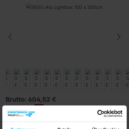
Bildergalerie überspringen
Brutto: 604,52 €
%
508,00 €*
635,00 €*
(20% gespart)
Preise exkl. MwSt. inkl. Versandkosten