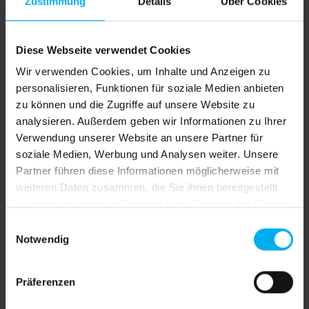
Zustimmung
Details
Über Cookies
Versandkostenfrei
Sofort verfügbar, Lieferzeit: 4 Werktage inkl.
Diese Webseite verwendet Cookies
Drucke
Wir verwenden Cookies, um Inhalte und Anzeigen zu
Jetzt bestellen und bis Donnerstag, 13. August Ihre
personalisieren, Funktionen für soziale Medien anbieten
Lieferung erhalten!
zu können und die Zugriffe auf unsere Website zu
Deutschland 4 Werktage, EU Länder plus 1-2
analysieren. Außerdem geben wir Informationen zu Ihrer
Werktage, Schweiz plus 2-3 Werktage
Verwendung unserer Website an unsere Partner für
soziale Medien, Werbung und Analysen weiter. Unsere
auswählen
Druck
Partner führen diese Informationen möglicherweise mit
ohne Druck
Vorder- und Rückseite bedruckt
weiteren Daten zusammen, die Sie ihnen bereitgestellt
haben oder die sie im Rahmen Ihrer Nutzung der Dienste
Vorderseite bedruckt, Rückseite weiß
gesammelt haben.
Einwilligungsauswahl
Produkt Anzahl: Gib den gewünschten We
Notwendig
In den Warenkorb
Präferenzen
Produktnummer:
SW611199.1