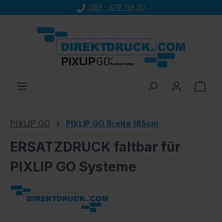
089 - 679 769 20
Zum Hauptinhalt springen
Ware
PIXLIP GO
PIXLIP GO Breite 185cm
ERSATZDRUCK faltbar für
PIXLIP GO Systeme