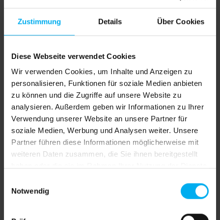
Versandkostenfrei
Zustimmung
Details
Über Cookies
Sofort verfügbar, Lieferzeit: 4 Werktage inkl.
Drucke
Jetzt bestellen und bis Mittwoch, 12. August Ihre
Diese Webseite verwendet Cookies
Lieferung erhalten!
Wir verwenden Cookies, um Inhalte und Anzeigen zu
Deutschland 4 Werktage, EU Länder plus 1-2
personalisieren, Funktionen für soziale Medien anbieten
Werktage, Schweiz plus 2-3 Werktage
zu können und die Zugriffe auf unsere Website zu
analysieren. Außerdem geben wir Informationen zu Ihrer
auswählen
Format
Verwendung unserer Website an unsere Partner für
85cm x 200cm
85cm x 225cm
soziale Medien, Werbung und Analysen weiter. Unsere
Partner führen diese Informationen möglicherweise mit
85cm x 250cm
100cm x 100cm
weiteren Daten zusammen, die Sie ihnen bereitgestellt
100cm x 150cm
100cm x 200cm
haben oder die sie im Rahmen Ihrer Nutzung der Dienste
100cm x 225cm
100cm x 250cm
gesammelt haben.
Einwilligungsauswahl
Notwendig
185cm x 200cm
185cm x 225cm
185cm x 250cm
200cm x 200cm