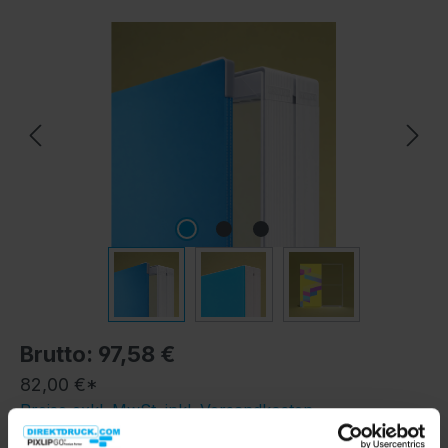
Bildergalerie überspringen
Brutto: 97,58 €
82,00 €*
Preise exkl. MwSt. inkl. Versandkosten