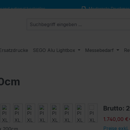
and national kostenlos
Modernste Druckmas
Ersatzdrucke
SEGO Alu Lightbox
Messebedarf
Re
00cm
Brutto: 
1.740,00 €
Preise exkl