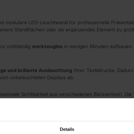
und modulare LED-Leuchtwand für professionelle Präsentati
kleinere Standflächen oder als ergänzendes Element zu größ
box vollständig
werkzeuglos
in wenigen Minuten aufbauen. 
ge und brillante Ausleuchtung
Ihrer Textildrucke. Dadur
 von unbeleuchteten Displays ab.
aximale Sichtbarkeit aus verschiedenen Blickwinkeln. Die 
nt und lassen sich jederzeit schnell austauschen.
 flexibel erweitert und mit weiteren Systemen kombiniert w
 sich optimal für den mobilen Einsatz eignet.
Details