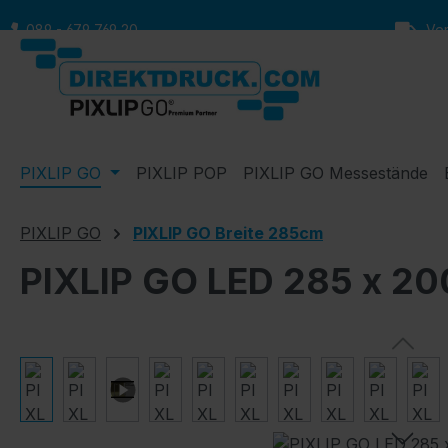
m Hauptinhalt springen
Zur Suche springen
Zur Hauptnavigation springen
089 - 679 769 20
Vers
PIXLIP GO
PIXLIP POP
PIXLIP GO Messestände
PIXLIP GO
PIXLIP GO Breite 285cm
PIXLIP GO LED 285 x 2
Bildergalerie überspringen