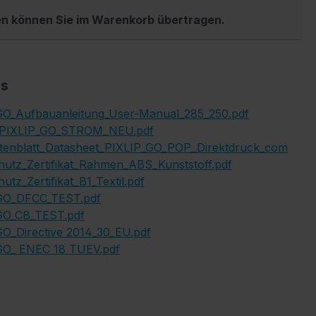
en können Sie im Warenkorb übertragen.
s
GO_Aufbauanleitung_User-Manual_285_250.pdf
_PIXLIP_GO_STROM_NEU.pdf
tenblatt_Datasheet_PIXLIP_GO_POP_Direktdruck_com
utz_Zertifikat_Rahmen_ABS_Kunststoff.pdf
utz_Zertifikat_B1_Textil.pdf
GO_DFCC_TEST.pdf
GO_CB_TEST.pdf
O_Directive 2014_30_EU.pdf
GO_ ENEC 18 TUEV.pdf