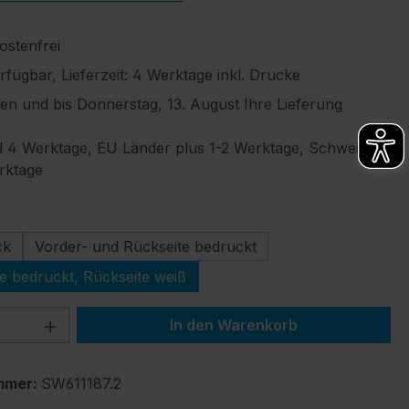
stenfrei
fügbar, Lieferzeit: 4 Werktage inkl. Drucke
len und bis Donnerstag, 13. August Ihre Lieferung
 4 Werktage, EU Länder plus 1-2 Werktage, Schweiz
rktage
ählen
ck
Vorder- und Rückseite bedruckt
te bedruckt, Rückseite weiß
 Anzahl: Gib den gewünschten Wert ein 
In den Warenkorb
mmer:
SW611187.2