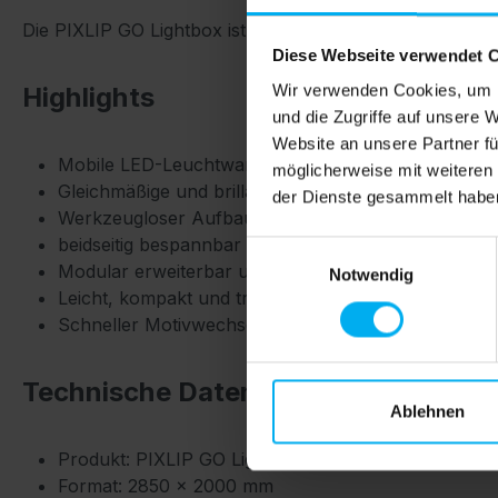
Die PIXLIP GO Lightbox ist Teil des modularen PIXLIP 
Diese Webseite verwendet 
Wir verwenden Cookies, um I
Highlights
und die Zugriffe auf unsere 
Website an unsere Partner fü
Mobile LED-Leuchtwand im Format 285 × 200 cm
möglicherweise mit weiteren
Gleichmäßige und brillante LED-Ausleuchtung
der Dienste gesammelt habe
Werkzeugloser Aufbau in wenigen Minuten
beidseitig bespannbar
Einwilligungsauswahl
Modular erweiterbar und kombinierbar
Notwendig
Leicht, kompakt und transportfreundlich
Schneller Motivwechsel durch Textilgrafik mit Keder
Technische Daten
Ablehnen
Produkt: PIXLIP GO Lightbox
Format: 2850 × 2000 mm