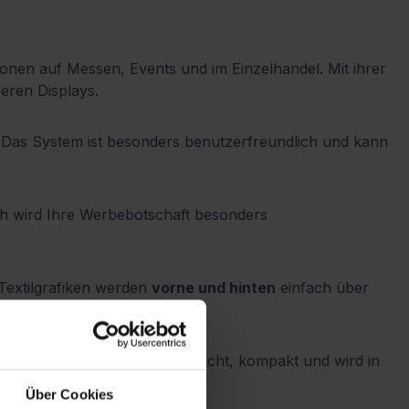
onen auf Messen, Events und im Einzelhandel. Mit ihrer
eren Displays.
Das System ist besonders benutzerfreundlich und kann
ch wird Ihre Werbebotschaft besonders
Textilgrafiken werden
vorne und hinten
einfach über
erden. Gleichzeitig ist sie leicht, kompakt und wird in
Über Cookies