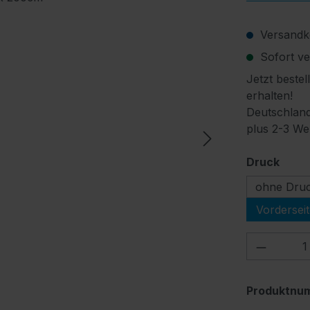
Versandko
Sofort ver
Jetzt bestel
erhalten!
Deutschland
plus 2-3 We
ausw
Druck
ohne Dru
Vordersei
Produkt
Produktnu