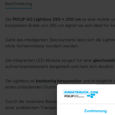
Beschreibung
Die
PIXLIP GO Lightbox 285 × 200 cm
ist eine mobile 
kompakten Breite von 285 cm eignet sie sich ideal für 
Dank des intelligenten Stecksystems lässt sich die Light
ohne Vorkenntnisse montiert werden.
Die integrierten LED-Module sorgen für eine
gleichmäßi
aufmerksamkeitsstark dargestellt und hebt sich deutlich
Die Lightbox ist
beidseitig bespannbar
und ermöglicht m
einen umlaufenden Gummikeder in den Rahmen eingespan
Durch die modulare Bauweise kann die PIXLIP GO Lightbox
einer praktischen Transporttasche geliefert, wodurch sie
Zustimmung