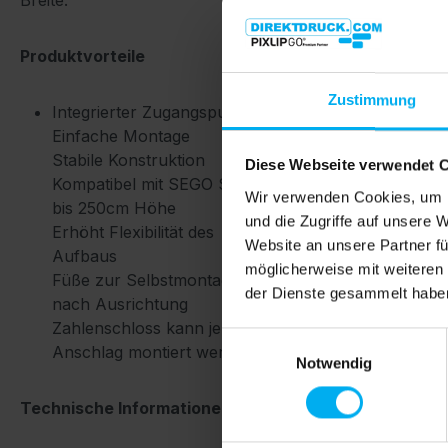
Breite.
Produktvorteile
Zustimmung
Integrierter Zugangspunkt
Einfache Montage
Stabile Konstruktion
Diese Webseite verwendet 
Kompatibel mit SEGO System
Wir verwenden Cookies, um I
bis 250cm Höhe
und die Zugriffe auf unsere 
Erhöht Flexibilität des
Website an unsere Partner fü
Aufbaus
möglicherweise mit weiteren
Füße zur Selbstmontage, je
der Dienste gesammelt habe
nach Ausrichtung
Zahlenschloss kann je nach
Einwilligungsauswahl
Anschlag montiert werden.
Notwendig
Technische Informationen