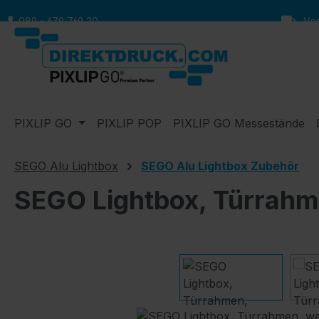
m Hauptinhalt springen
Zur Suche springen
Zur Hauptnavigation springen
089 - 679 769 20
Vers
PIXLIP GO
PIXLIP POP
PIXLIP GO Messestände
SEGO Alu Lightbox
SEGO Alu Lightbox Zubehör
SEGO Lightbox, Türrahm
Bildergalerie überspringen