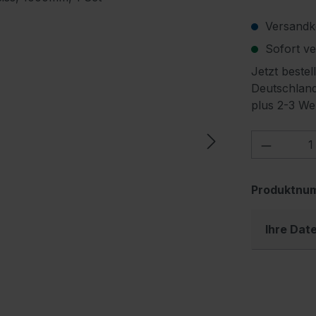
Versandko
Sofort ver
Jetzt bestel
Deutschland
plus 2-3 We
Produkt
Produktnu
Ihre Dat