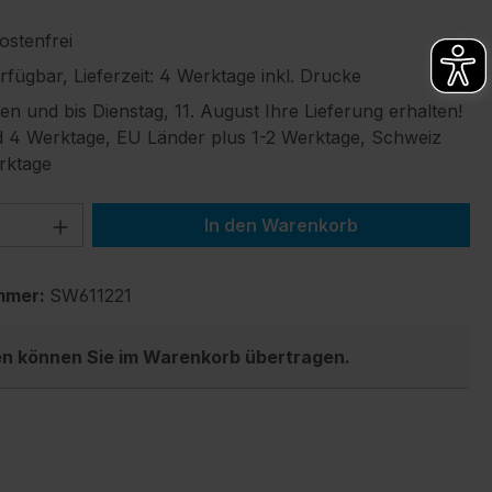
stenfrei
fügbar, Lieferzeit: 4 Werktage inkl. Drucke
len und bis Dienstag, 11. August Ihre Lieferung erhalten!
 4 Werktage, EU Länder plus 1-2 Werktage, Schweiz
rktage
 Anzahl: Gib den gewünschten Wert ein 
In den Warenkorb
mmer:
SW611221
en können Sie im Warenkorb übertragen.