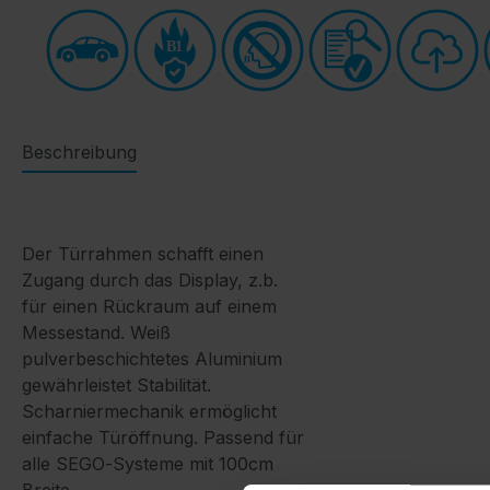
B1
Beschreibung
Der Türrahmen schafft einen
Zugang durch das Display, z.b.
für einen Rückraum auf einem
Messestand. Weiß
pulverbeschichtetes Aluminium
gewährleistet Stabilität.
Scharniermechanik ermöglicht
einfache Türöffnung. Passend für
alle SEGO‑Systeme mit 100cm