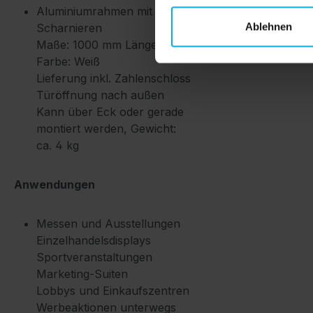
Aluminiumrahmen mit
Ablehnen
Scharnieren
Maße: 1000 mm Länge
Farbe: Weiß
Lieferung inkl. Zahlenschloss
Türöffnung nach außen
Kann über Eck oder gerade
montiert werden, Gewicht:
ca. 4 kg
Anwendungen
Messen und Ausstellungen
Einzelhandelsdisplays
Sportveranstaltungen
Marketing-Suiten
Lobbys und Einkaufszentren
Werbeaktionen unterwegs