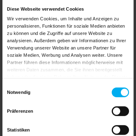
Drucke
Diese Webseite verwendet Cookies
Jetzt bestellen und bis Mittwoch, 12. August Ihre
Lieferung erhalten!
Wir verwenden Cookies, um Inhalte und Anzeigen zu
Deutschland 4 Werktage, EU Länder plus 1-2
personalisieren, Funktionen für soziale Medien anbieten
Werktage, Schweiz plus 2-3 Werktage
zu können und die Zugriffe auf unsere Website zu
analysieren. Außerdem geben wir Informationen zu Ihrer
auswählen
Format
Verwendung unserer Website an unsere Partner für
soziale Medien, Werbung und Analysen weiter. Unsere
85cm x 200cm
85cm x 225cm
Partner führen diese Informationen möglicherweise mit
85cm x 250cm
100cm x 100cm
weiteren Daten zusammen, die Sie ihnen bereitgestellt
100cm x 200cm
100cm x 225cm
haben oder die sie im Rahmen Ihrer Nutzung der Dienste
gesammelt haben.
100cm x 250cm
200cm x 200cm
Einwilligungsauswahl
Notwendig
200cm x 225cm
200cm x 250cm
300cm x 200cm
300cm x 225cm
Präferenzen
300cm x 250cm
Produkt Anzahl: Gib den gewünschten We
Statistiken
In den Warenkorb