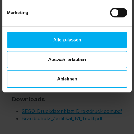
Marketing
Produktnummer:
SW611209.5
Ihre Daten können Sie im Warenkorb
Alle zulassen
übertragen.
Auswahl erlauben
Ablehnen
B1
Downloads
SEGO_Druckdatenblatt_Direktdruck.com.pdf
Brandschutz_Zertifikat_B1_Textil.pdf