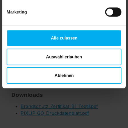
Marketing
Produktnummer:
SW611209.17
Ihre Daten können Sie im Warenkorb
Alle zulassen
übertragen.
Auswahl erlauben
Ablehnen
B1
Downloads
Brandschutz_Zertifikat_B1_Textil.pdf
PIXLIP-GO_Druckdatenblatt.pdf