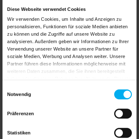
Drucke
Diese Webseite verwendet Cookies
Jetzt bestellen und bis Dienstag, 11. August Ihre
Lieferung erhalten!
Wir verwenden Cookies, um Inhalte und Anzeigen zu
Deutschland 4 Werktage, EU Länder plus 1-2
personalisieren, Funktionen für soziale Medien anbieten
Werktage, Schweiz plus 2-3 Werktage
zu können und die Zugriffe auf unsere Website zu
analysieren. Außerdem geben wir Informationen zu Ihrer
auswählen
Format
Verwendung unserer Website an unsere Partner für
soziale Medien, Werbung und Analysen weiter. Unsere
85cm x 200cm
85cm x 225cm
Partner führen diese Informationen möglicherweise mit
85cm x 250cm
100cm x 100cm
weiteren Daten zusammen, die Sie ihnen bereitgestellt
haben oder die sie im Rahmen Ihrer Nutzung der Dienste
100cm x 200cm
100cm x 225cm
gesammelt haben.
Einwilligungsauswahl
100cm x 250cm
200cm x 200cm
Notwendig
200cm x 225cm
200cm x 250cm
300cm x 200cm
300cm x 225cm
Präferenzen
300cm x 250cm
Produkt Anzahl: Gib den gewünschten We
Statistiken
In den Warenkorb