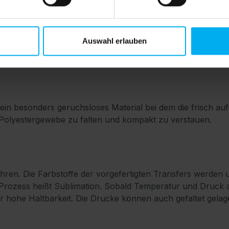
:
Auswahl erlauben
l ein besonders geruchsloses Material bei dem die frisch 
Polyestergewebe zu falten und kompakt zu verstauen.
hren. Die Farbstoffe der vorgefertigten Transfers werden
r Prozess heißt Sublimation. Sobald Temperatur und Druck 
 sehr hohe Haltbarkeit. Die Drucke können auch gefaltet ge