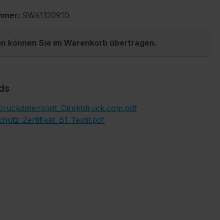
mmer:
SW611209.10
en können Sie im Warenkorb übertragen.
ds
ruckdatenblatt_Direktdruck.com.pdf
hutz_Zertifikat_B1_Textil.pdf