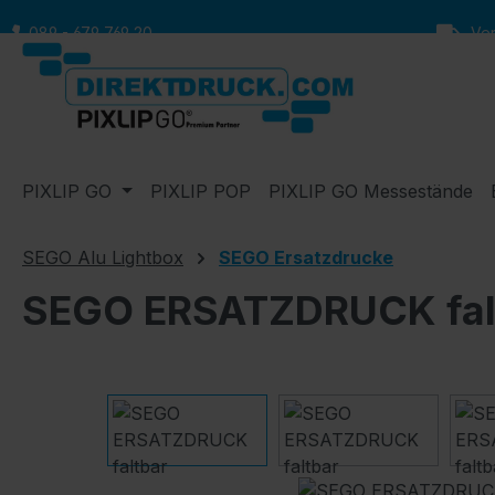
m Hauptinhalt springen
Zur Suche springen
Zur Hauptnavigation springen
089 - 679 769 20
Vers
PIXLIP GO
PIXLIP POP
PIXLIP GO Messestände
SEGO Alu Lightbox
SEGO Ersatzdrucke
SEGO ERSATZDRUCK fal
Bildergalerie überspringen