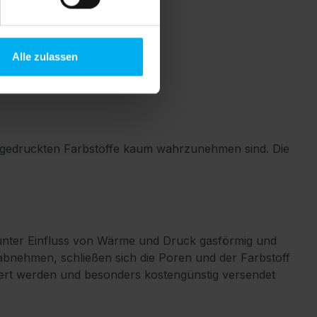
Alle zulassen
aufgedruckten Farbstoffe kaum wahrzunehmen sind. Die
 unter Einfluss von Wärme und Druck gasförmig und
abnehmen, schließen sich die Poren und der Farbstoff
lagert werden und besonders kostengünstig versendet