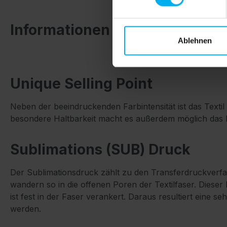
Informationen zum SUB-Druck
Ablehnen
Unique Selling Point
Neben der beeindruckenden Farbintensität ist das Texti
besondere Haltbarkeit macht es außerdem möglich das 
Sublimations (SUB) Druck
Der Sublimationsdruck zählt zu den Transferdruckverfa
wandern so in die offenen Poren der Textilfaser. Diese
ist fest in der Faser verankert. Daraus resultiert eine
werden.