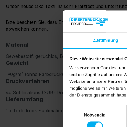
Unser neues Öko Textil ist sehr kratzfest und unterstü
Bitte beachten Sie, dass Ersatzdrucke am besten immer 
abweichen können.
Zustimmung
Material
Gewebestoff, geruchlos, B1 Brandschutz
Diese Webseite verwendet 
Gewicht
Wir verwenden Cookies, um I
190g/m² (ohne Farbdruck)
und die Zugriffe auf unsere 
Druckverfahren
Website an unsere Partner fü
möglicherweise mit weiteren
4c
Sublimations (SUB) Druck + 12mm Flachkeder Siliko
der Dienste gesammelt habe
Lieferumfang
Einwilligungsauswahl
1 x Textildruck Sublimation, einseitig individuell bedruckt
Notwendig