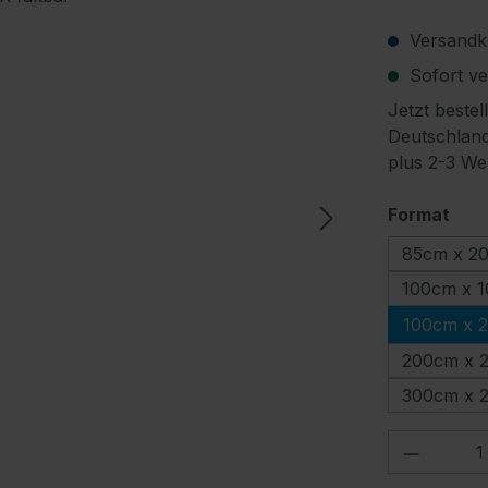
Versandko
Sofort ver
Jetzt bestel
Deutschland
plus 2-3 We
aus
Format
85cm x 2
100cm x 
100cm x 
200cm x 
300cm x 
Produkt