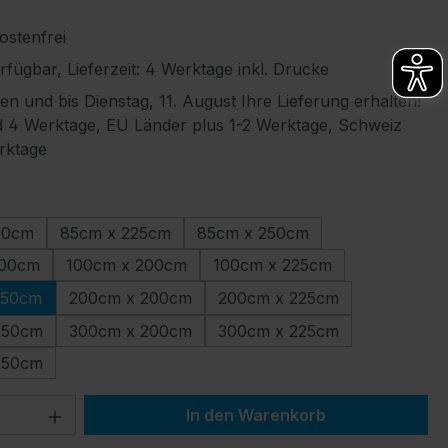
stenfrei
fügbar, Lieferzeit: 4 Werktage inkl. Drucke
len und bis Dienstag, 11. August Ihre Lieferung erhalten!
 4 Werktage, EU Länder plus 1-2 Werktage, Schweiz
rktage
wählen
00cm
85cm x 225cm
85cm x 250cm
100cm
100cm x 200cm
100cm x 225cm
250cm
200cm x 200cm
200cm x 225cm
250cm
300cm x 200cm
300cm x 225cm
250cm
 Anzahl: Gib den gewünschten Wert ein 
In den Warenkorb