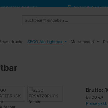
and national kostenlos
Modernste Druckmas
Ersatzdrucke
SEGO Alu Lightbox
Messebedarf
Re
tbar
Brutto: 
87,00 €*
Preise exkl