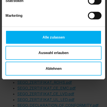
Statistiken
übertragen.
Marketing
B1
Alle zulassen
Downloads
Auswahl erlauben
SEGO_Druckdatenblatt_Direktdruck.com.pdf
Brandschutz_Zertifikat_B1_Textil.pdf
Ablehnen
Produktubersicht
SEGO_Direktdruck.com.pdf
SEGO_ZERTIFIKAT_ROHS.pdf
SEGO_ZERTIFIKAT_CE_EMC.pdf
SEGO_ZERTIFIKAT_CE_LVD.pdf
SEGO_ZERTIFIKAT_UL_LED.pdf
SEGO_DECLARATION_OF_CONFORMITY.pdf