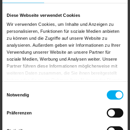
Sofort verfügbar, Lieferzeit: 4 Werktage inkl.
Drucke
Diese Webseite verwendet Cookies
Jetzt bestellen und bis Mittwoch, 12. August Ihre
Wir verwenden Cookies, um Inhalte und Anzeigen zu
Lieferung erhalten!
personalisieren, Funktionen für soziale Medien anbieten
Deutschland 4 Werktage, EU Länder plus 1-2
zu können und die Zugriffe auf unsere Website zu
Werktage, Schweiz plus 2-3 Werktage
analysieren. Außerdem geben wir Informationen zu Ihrer
Verwendung unserer Website an unsere Partner für
auswählen
Druck
soziale Medien, Werbung und Analysen weiter. Unsere
ohne Druck
Vorder- und Rückseite bedruckt
Partner führen diese Informationen möglicherweise mit
weiteren Daten zusammen, die Sie ihnen bereitgestellt
Vorderseite bedruckt, Rückseite weiß
haben oder die sie im Rahmen Ihrer Nutzung der Dienste
gesammelt haben.
Produkt Anzahl: Gib den gewünschten We
Einwilligungsauswahl
In den Warenkorb
Notwendig
Produktnummer:
SW611198.3
Präferenzen
Ihre Daten können Sie im Warenkorb