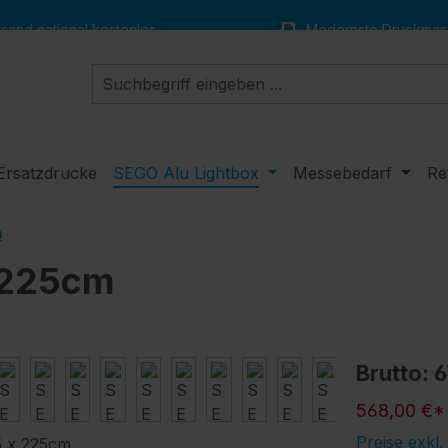
and national kostenlos
Modernste Druckmas
Ersatzdrucke
SEGO Alu Lightbox
Messebedarf
Re
m
 225cm
Brutto: 
568,00 €*
Preise exkl