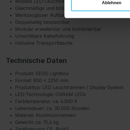
Mobiles LED-Leuchtrahmensystem
Ablehnen
Gleichmäßige und brillante LED-Ausleuchtung
Werkzeugloser Aufbau in wenigen Minuten
Doppelseitig bespannbar
Modular erweiterbar und kombinierbar
Unsichtbare Kabelführung
Inklusive Transporttasche
Technische Daten
Produkt: SEGO Lightbox
Format: 850 × 2250 mm
Produkttyp: LED Leuchtrahmen / Display-System
LED-Technologie: OSRAM LEDs
Farbtemperatur: ca. 6.500 K
Lebensdauer: ca. 30.000 Stunden
Material: Aluminiumrahmen
Gewicht: ca. 15,6 kg
Zertifizierung: CE, RoHS