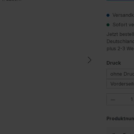
Versandko
Sofort ver
Jetzt bestel
Deutschland
plus 2-3 We
ausw
Druck
ohne Dru
Vorderseit
Produkt
Produktnu