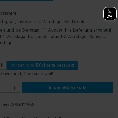
stenfrei
fügbar, Lieferzeit: 4 Werktage inkl. Drucke
len und bis Dienstag, 11. August Ihre Lieferung erhalten!
 4 Werktage, EU Länder plus 1-2 Werktage, Schweiz
rktage
ählen
ck
Vorder- und Rückseite bedruckt
e bedruckt, Rückseite weiß
 Anzahl: Gib den gewünschten Wert ein 
In den Warenkorb
mmer:
SW611197.2