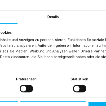
 modulares LED-Leuchtrahmensystem für professionelle Prä
leuchtung von Textildrucken.
Details
u vollständig
werkzeuglos
und in kürzester Zeit. Das Syste
Cookies
nhalte und Anzeigen zu personalisieren, Funktionen für soziale
urch maximale Sichtbarkeit Ihrer Werbebotschaften. Die int
Website zu analysieren. Außerdem geben wir Informationen zu I
r soziale Medien, Werbung und Analysen weiter. Unsere Partner
 Daten zusammen, die Sie ihnen bereitgestellt haben oder die s
n.
 erweitert und mit weiteren Systemen kombiniert werden. Al
l an.
Präferenzen
Statistiken
ttasche, wodurch ein einfacher Transport sowie eine sicher