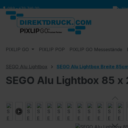
m Hauptinhalt springen
Zur Suche springen
Zur Hauptnavigation springen
089 - 679 769 20
Vers
PIXLIP GO
PIXLIP POP
PIXLIP GO Messestände
SEGO Alu Lightbox
SEGO Alu Lightbox Breite 85c
SEGO Alu Lightbox 85 x
Bildergalerie überspringen