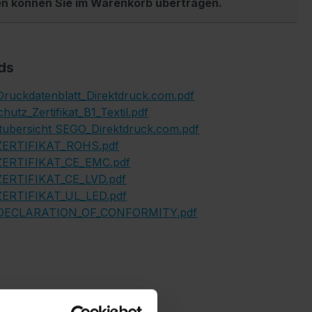
en können Sie im Warenkorb übertragen.
ds
ruckdatenblatt_Direktdruck.com.pdf
hutz_Zertifikat_B1_Textil.pdf
tubersicht SEGO_Direktdruck.com.pdf
ERTIFIKAT_ROHS.pdf
ERTIFIKAT_CE_EMC.pdf
ERTIFIKAT_CE_LVD.pdf
ERTIFIKAT_UL_LED.pdf
DECLARATION_OF_CONFORMITY.pdf