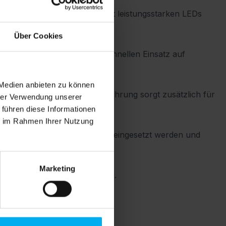
sentationen. Ausgestattet mit leistungsstarken LEDs
Über Cookies
m eignet sich ideal für den schnellen Einsatz auf
 Medien anbieten zu können
egrierte, unsichtbare Kabelführung sorgt zusätzlich für
hrer Verwendung unserer
 führen diese Informationen
ie im Rahmen Ihrer Nutzung
ternativ kann sie freistehend eingesetzt werden und
Marketing
e Lagerung gewährleistet sind.