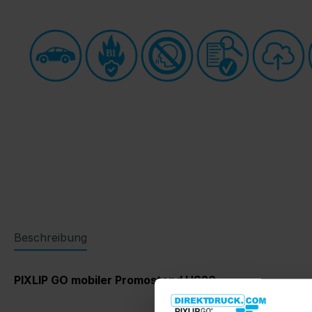
B1
Beschreibung
PIXLIP GO mobiler Promostand HS20