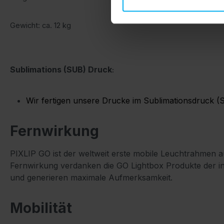
Gewicht: ca. 12 kg
Sublimations (SUB) Druck
:
Wir fertigen unsere Drucke im Sublimationsdruck (
Fernwirkung
PIXLIP GO ist der weltweit erste mobile Leuchtrahmen a
Fernwirkung verdanken die GO Lightbox Produkte der in
und generieren maximale Aufmerksamkeit.
Mobilität