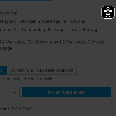
stenfrei
fügbar, Lieferzeit: 4 Werktage inkl. Drucke
len und bis Donnerstag, 13. August Ihre Lieferung
 4 Werktage, EU Länder plus 1-2 Werktage, Schweiz
rktage
ählen
ck
Vorder- und Rückseite bedruckt
e bedruckt, Rückseite weiß
 Anzahl: Gib den gewünschten Wert ein 
In den Warenkorb
mmer:
SW610866