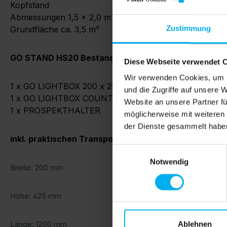
Kopfstand
Abmessungen 1,5 × 2,0 m
Zustimmung
Grundfläche ca. 3,5 m²
GO STAND HS20 Bestandteile:
Diese Webseite verwendet 
Wir verwenden Cookies, um I
1 x GO LIGHTBOX 200 x 250cm
und die Zugriffe auf unsere 
1 x GO LIGHTBOX COUNTER S 100 x 100 x 15cm
(Erwe
Website an unsere Partner fü
1 x PROSPEKTHALTER
möglicherweise mit weiteren
der Dienste gesammelt habe
inkl. praktischen Transporttaschen
Einwilligungsauswahl
Notwendig
Breite: 200 mm
Höhe: 425 mm
Ablehnen
Länge: 1200 mm