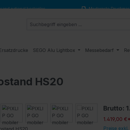
and national kostenlos
Modernste Druckmas
Ersatzdrucke
SEGO Alu Lightbox
Messebedarf
Re
mostand HS20
Brutto: 
1.419,00 €
Preise exkl