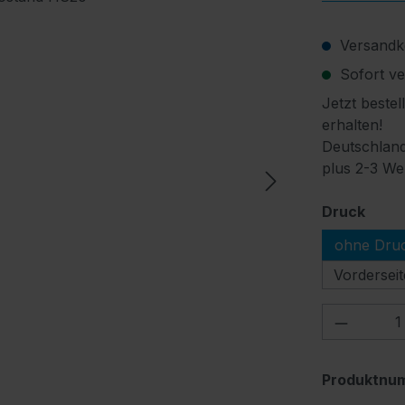
Versandko
Sofort ver
Jetzt bestel
erhalten!
Deutschland
plus 2-3 We
ausw
Druck
ohne Dru
Vorderseit
Produkt
Produktnu