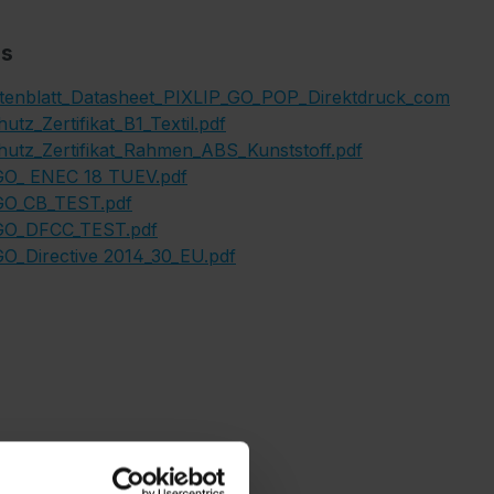
s
tenblatt_Datasheet_PIXLIP_GO_POP_Direktdruck_com
utz_Zertifikat_B1_Textil.pdf
utz_Zertifikat_Rahmen_ABS_Kunststoff.pdf
GO_ ENEC 18 TUEV.pdf
GO_CB_TEST.pdf
GO_DFCC_TEST.pdf
O_Directive 2014_30_EU.pdf