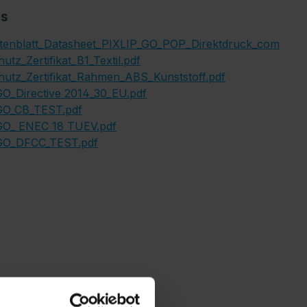
s
tenblatt_Datasheet_PIXLIP_GO_POP_Direktdruck_com
utz_Zertifikat_B1_Textil.pdf
utz_Zertifikat_Rahmen_ABS_Kunststoff.pdf
O_Directive 2014_30_EU.pdf
GO_CB_TEST.pdf
GO_ ENEC 18 TUEV.pdf
GO_DFCC_TEST.pdf