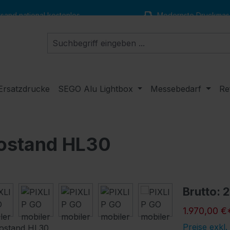
and national kostenlos
Modernste Druckmas
Ersatzdrucke
SEGO Alu Lightbox
Messebedarf
Re
mostand HL30
Brutto: 
1.970,00 €
Preise exkl