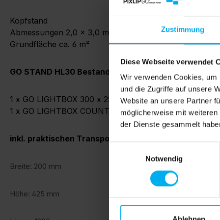
Kopfstand
Zustimmung
Abmessungen 2,0 × 3,0 m
Grundfläche ca. 6 m²
Diese Webseite verwendet 
GO STAND HL30 Bestandteile:
Wir verwenden Cookies, um I
und die Zugriffe auf unsere 
1 x GO LIGHTBOX 300 x 250cm
Website an unsere Partner fü
1 x GO LIGHTBOX COUNTER L 100 x 100 x 40cm
möglicherweise mit weiteren
der Dienste gesammelt habe
inkl. praktischen Transporttaschen
Einwilligungsauswahl
Notwendig
Breite: 200 mm
Höhe: 425 mm
Ablehnen