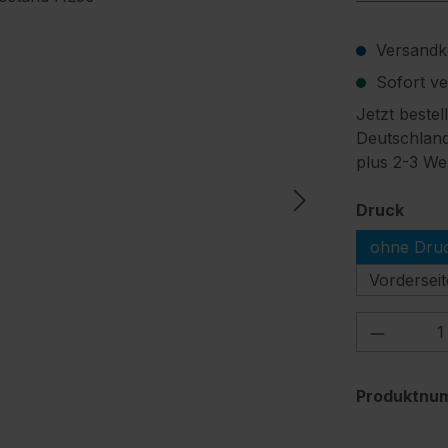
Versandko
Sofort ver
Jetzt bestel
Deutschland
plus 2-3 We
ausw
Druck
ohne Dru
Vorderseit
Produkt
Produktnu