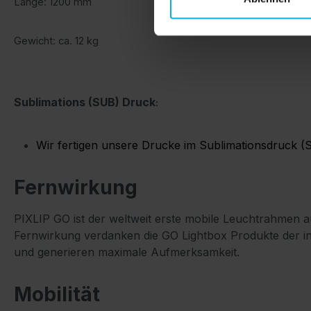
Länge: 1200 mm
Gewicht: ca. 12 kg
Sublimations (SUB) Druck
:
Wir fertigen unsere Drucke im Sublimationsdruck (
Fernwirkung
PIXLIP GO ist der weltweit erste mobile Leuchtrahmen a
Fernwirkung verdanken die GO Lightbox Produkte der in
und generieren maximale Aufmerksamkeit.
Mobilität