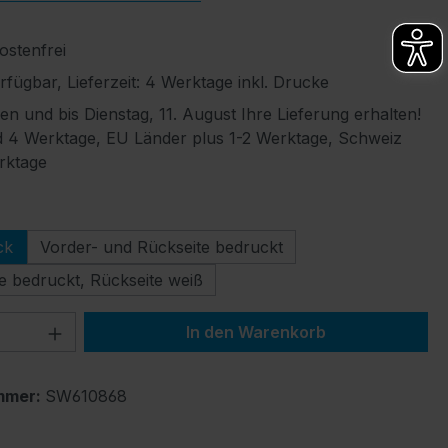
stenfrei
fügbar, Lieferzeit: 4 Werktage inkl. Drucke
len und bis Dienstag, 11. August Ihre Lieferung erhalten!
 4 Werktage, EU Länder plus 1-2 Werktage, Schweiz
rktage
ählen
ck
Vorder- und Rückseite bedruckt
e bedruckt, Rückseite weiß
 Anzahl: Gib den gewünschten Wert ein 
In den Warenkorb
mmer:
SW610868