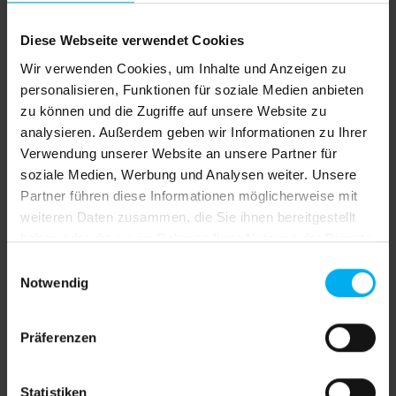
Versandkostenfrei
Diese Webseite verwendet Cookies
Sofort verfügbar, Lieferzeit: 4 Werktage inkl.
Drucke
Wir verwenden Cookies, um Inhalte und Anzeigen zu
personalisieren, Funktionen für soziale Medien anbieten
Jetzt bestellen und bis Dienstag, 11. August Ihre
zu können und die Zugriffe auf unsere Website zu
Lieferung erhalten!
analysieren. Außerdem geben wir Informationen zu Ihrer
Deutschland 4 Werktage, EU Länder plus 1-2
Verwendung unserer Website an unsere Partner für
Werktage, Schweiz plus 2-3 Werktage
soziale Medien, Werbung und Analysen weiter. Unsere
Partner führen diese Informationen möglicherweise mit
auswählen
Druck
weiteren Daten zusammen, die Sie ihnen bereitgestellt
ohne Druck
Vorder- und Rückseite bedruckt
haben oder die sie im Rahmen Ihrer Nutzung der Dienste
gesammelt haben.
Vorderseite bedruckt, Rückseite weiß
Einwilligungsauswahl
Notwendig
Produkt Anzahl: Gib den gewünschten We
In den Warenkorb
Präferenzen
Produktnummer:
SW611244.1
Statistiken