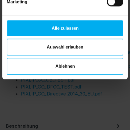
Marketing
B1
Alle zulassen
Downloads
Auswahl erlauben
Druckdatenblatt_Datasheet_PIXLIP_GO_POP_Dir
Brandschutz_Zertifikat_B1_Textil.pdf
Brandschutz_Zertifikat_Rahmen_ABS_Kunststoff.
Ablehnen
PIXLIP_GO_ ENEC 18 TUEV.pdf
PIXLIP_GO_CB_TEST.pdf
PIXLIP_GO_DFCC_TEST.pdf
PIXLIP_GO_Directive 2014_30_EU.pdf
Beschreibung