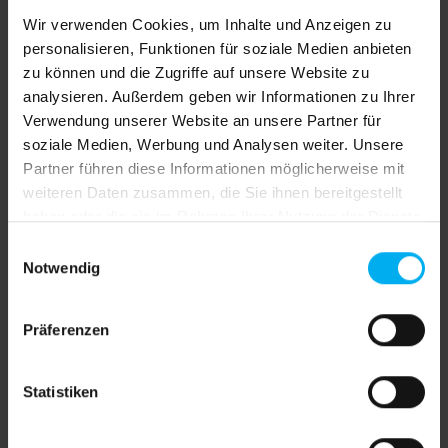
Versandkostenfrei
Wir verwenden Cookies, um Inhalte und Anzeigen zu
Sofort verfügbar, Lieferzeit: 4 Werktage inkl.
personalisieren, Funktionen für soziale Medien anbieten
Drucke
zu können und die Zugriffe auf unsere Website zu
analysieren. Außerdem geben wir Informationen zu Ihrer
Jetzt bestellen und bis Donnerstag, 13. August Ihre
Verwendung unserer Website an unsere Partner für
Lieferung erhalten!
soziale Medien, Werbung und Analysen weiter. Unsere
Deutschland 4 Werktage, EU Länder plus 1-2
Partner führen diese Informationen möglicherweise mit
Werktage, Schweiz plus 2-3 Werktage
weiteren Daten zusammen, die Sie ihnen bereitgestellt
haben oder die sie im Rahmen Ihrer Nutzung der Dienste
auswählen
Druck
gesammelt haben.
Einwilligungsauswahl
ohne Druck
Vorder- und Rückseite bedruckt
Notwendig
Vorderseite bedruckt, Rückseite weiß
Präferenzen
Produkt Anzahl: Gib den gewünschten We
In den Warenkorb
Statistiken
Produktnummer:
SW611243.2