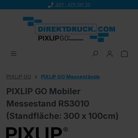
089 - 679 769 20
Zum Hauptinhalt springen
Ware
PIXLIP GO
PIXLIP GO Messestände
PIXLIP GO Mobiler
Messestand RS3010
(Standfläche: 300 x 100cm)