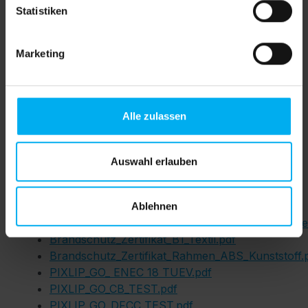
Produktnummer:
SW610877.2
Statistiken
Ihre Daten können Sie im Warenkorb
Marketing
übertragen.
Alle zulassen
B1
Auswahl erlauben
Downloads
Ablehnen
Druckdatenblatt_Datasheet_PIXLIP_GO_POP_Dir
Brandschutz_Zertifikat_B1_Textil.pdf
Brandschutz_Zertifikat_Rahmen_ABS_Kunststoff.
PIXLIP_GO_ ENEC 18 TUEV.pdf
PIXLIP_GO_CB_TEST.pdf
PIXLIP_GO_DFCC_TEST.pdf