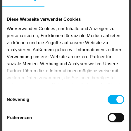
Preise exkl. MwSt. inkl. Versandkosten
Versandkostenfrei
Diese Webseite verwendet Cookies
Sofort verfügbar, Lieferzeit: 4 Werktage inkl.
Wir verwenden Cookies, um Inhalte und Anzeigen zu
Drucke
personalisieren, Funktionen für soziale Medien anbieten
Jetzt bestellen und bis Donnerstag, 13. August Ihre
zu können und die Zugriffe auf unsere Website zu
Lieferung erhalten!
analysieren. Außerdem geben wir Informationen zu Ihrer
Deutschland 4 Werktage, EU Länder plus 1-2
Verwendung unserer Website an unsere Partner für
Werktage, Schweiz plus 2-3 Werktage
soziale Medien, Werbung und Analysen weiter. Unsere
Partner führen diese Informationen möglicherweise mit
auswählen
Druck
weiteren Daten zusammen, die Sie ihnen bereitgestellt
haben oder die sie im Rahmen Ihrer Nutzung der Dienste
ohne Druck
Vorder- und Rückseite bedruckt
gesammelt haben.
Einwilligungsauswahl
Vorderseite bedruckt, Rückseite weiß
Notwendig
Produkt Anzahl: Gib den gewünschten We
In den Warenkorb
Präferenzen