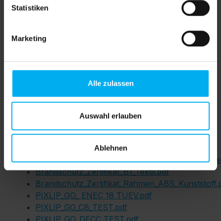
Produktnummer:
SW610877.1
Statistiken
Ihre Daten können Sie im Warenkorb
Marketing
übertragen.
Alle zulassen
B1
Auswahl erlauben
Downloads
Ablehnen
Druckdatenblatt_Datasheet_PIXLIP_GO_POP_Dir
Brandschutz_Zertifikat_B1_Textil.pdf
Brandschutz_Zertifikat_Rahmen_ABS_Kunststoff.
PIXLIP_GO_ ENEC 18 TUEV.pdf
PIXLIP_GO_CB_TEST.pdf
PIXLIP_GO_DFCC_TEST.pdf