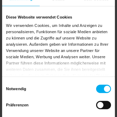
Preise exkl. MwSt. inkl. Versandkosten
Versandkostenfrei
Diese Webseite verwendet Cookies
Sofort verfügbar, Lieferzeit: 4 Werktage inkl.
Wir verwenden Cookies, um Inhalte und Anzeigen zu
Drucke
personalisieren, Funktionen für soziale Medien anbieten
Jetzt bestellen und bis Donnerstag, 13. August Ihre
zu können und die Zugriffe auf unsere Website zu
Lieferung erhalten!
analysieren. Außerdem geben wir Informationen zu Ihrer
Deutschland 4 Werktage, EU Länder plus 1-2
Verwendung unserer Website an unsere Partner für
Werktage, Schweiz plus 2-3 Werktage
soziale Medien, Werbung und Analysen weiter. Unsere
Partner führen diese Informationen möglicherweise mit
auswählen
Druck
weiteren Daten zusammen, die Sie ihnen bereitgestellt
haben oder die sie im Rahmen Ihrer Nutzung der Dienste
ohne Druck
Vorder- und Rückseite bedruckt
gesammelt haben.
Einwilligungsauswahl
Vorderseite bedruckt, Rückseite weiß
Notwendig
Produkt Anzahl: Gib den gewünschten We
In den Warenkorb
Präferenzen