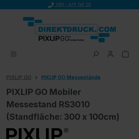
089 - 679 769 20
Zum Hauptinhalt springen
Ware
PIXLIP GO
PIXLIP GO Messestände
PIXLIP GO Mobiler
Messestand RS3010
(Standfläche: 300 x 100cm)