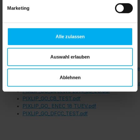
Produktnummer:
SW610870
Marketing
B1
Alle zulassen
Downloads
Auswahl erlauben
Druckdatenblatt_Datasheet_PIXLIP_GO_POP_Dir
Brandschutz_Zertifikat_B1_Textil.pdf
Ablehnen
Brandschutz_Zertifikat_Rahmen_ABS_Kunststoff.
PIXLIP_GO_Directive 2014_30_EU.pdf
PIXLIP_GO_CB_TEST.pdf
PIXLIP_GO_ ENEC 18 TUEV.pdf
PIXLIP_GO_DFCC_TEST.pdf