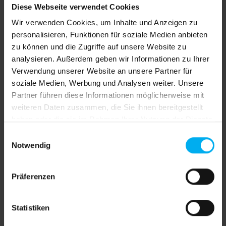
Preise exkl. MwSt. inkl. Versandkosten
Diese Webseite verwendet Cookies
Wir verwenden Cookies, um Inhalte und Anzeigen zu
Versandkostenfrei
personalisieren, Funktionen für soziale Medien anbieten
Sofort verfügbar, Lieferzeit: 4 Werktage inkl.
zu können und die Zugriffe auf unsere Website zu
Drucke
analysieren. Außerdem geben wir Informationen zu Ihrer
Verwendung unserer Website an unsere Partner für
Jetzt bestellen und bis Donnerstag, 13. August Ihre
soziale Medien, Werbung und Analysen weiter. Unsere
Lieferung erhalten!
Partner führen diese Informationen möglicherweise mit
Deutschland 4 Werktage, EU Länder plus 1-2
weiteren Daten zusammen, die Sie ihnen bereitgestellt
Werktage, Schweiz plus 2-3 Werktage
haben oder die sie im Rahmen Ihrer Nutzung der Dienste
gesammelt haben.
auswählen
Druck
Einwilligungsauswahl
Notwendig
ohne Druck
Vorder- und Rückseite bedruckt
Vorderseite bedruckt, Rückseite weiß
Präferenzen
Produkt Anzahl: Gib den gewünschten We
In den Warenkorb
Statistiken