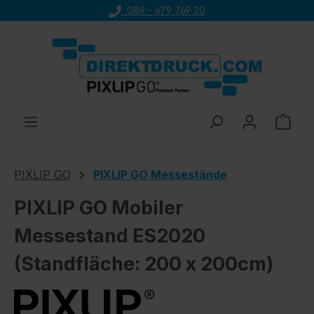
089 - 679 769 20
Zum Hauptinhalt springen
Ware
PIXLIP GO
PIXLIP GO Messestände
PIXLIP GO Mobiler
Messestand ES2020
(Standfläche: 200 x 200cm)