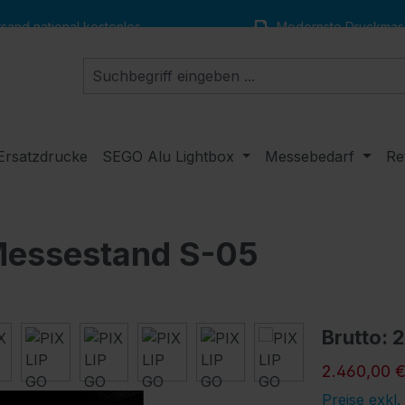
and national kostenlos
Modernste Druckmas
Ersatzdrucke
SEGO Alu Lightbox
Messebedarf
Re
Messestand S-05
Brutto: 
2.460,00 
Preise exkl