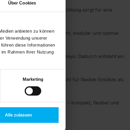
Über Cookies
Die integrierte LED-Hinterleuchtung sorgt für eine
equentierten Messehallen.
 Medien anbieten zu können
. Alle Komponenten sind leicht, modular und optimal
hrer Verwendung unserer
 führen diese Informationen
ie im Rahmen Ihrer Nutzung
m für Unterlagen oder Give-aways. Dadurch entsteht ein
t eignet sich der S-05 sowohl für flexible Einsätze als
Marketing
kenpräsenz erzielen möchten – kompakt, flexibel und
Alle zulassen