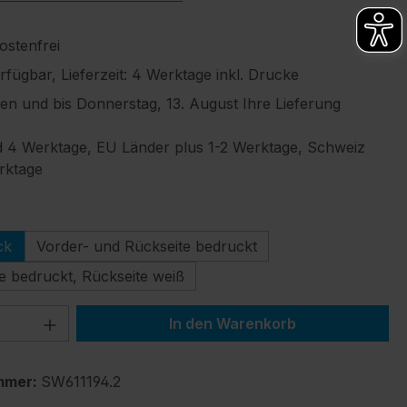
stenfrei
fügbar, Lieferzeit: 4 Werktage inkl. Drucke
len und bis Donnerstag, 13. August Ihre Lieferung
 4 Werktage, EU Länder plus 1-2 Werktage, Schweiz
rktage
ählen
ck
Vorder- und Rückseite bedruckt
e bedruckt, Rückseite weiß
 Anzahl: Gib den gewünschten Wert ein 
In den Warenkorb
mmer:
SW611194.2