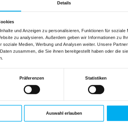
Details
odule
zu einer offenen Standlösung mit hoher Fernwirkung. 
cke und garantiert maximale Sichtbarkeit – auch in stark fr
Cookies
nhalte und Anzeigen zu personalisieren, Funktionen für soziale
der Aufbau vollständig
werkzeuglos
und in wenigen Minuten
Website zu analysieren. Außerdem geben wir Informationen zu I
r soziale Medien, Werbung und Analysen weiter. Unsere Partner
 Daten zusammen, die Sie ihnen bereitgestellt haben oder die s
kt für Beratungsgespräche und bietet zusätzlichen Staurau
n.
it erweitert, angepasst oder neu konfiguriert werden. Dami
Präferenzen
Statistiken
für Unternehmen, die auf begrenztem Raum eine starke Mar
Auswahl erlauben