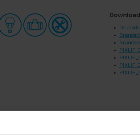
Download
Druckda
Brandsch
Brandsch
PIXLIP_
PIXLIP_
PIXLIP_
PIXLIP_G
tes Komplettsystem für professionelle Messeauftritte auf k
r Promotions, Pop-up-Events, kleinere Messen oder Shop-in