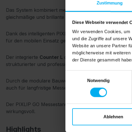
Zustimmung
Das System kombiniert mehrere
PIXLIP GO Lightbox M
gleichmäßige und brillante Ausleuchtung Ihrer Textildru
Diese Webseite verwendet 
Wir verwenden Cookies, um I
Dank des intelligenten PIXLIP GO Stecksystems erfolgt 
und die Zugriffe auf unsere 
für den mobilen Einsatz geeignet.
Website an unsere Partner fü
möglicherweise mit weiteren
Der integrierte
Counter L
dient als zentraler Anlaufpun
der Dienste gesammelt habe
strukturierter und professioneller Messeauftritt.
Einwilligungsauswahl
Durch die modulare Bauweise kann der Messestand jederze
Notwendig
auch für langfristige Messekonzepte.
Der PIXLIP GO Messestand S-05 ist die ideale Lösung 
wirkungsvoll.
Ablehnen
Highlights