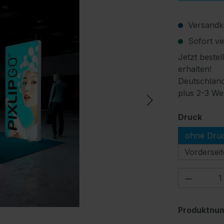
Versandko
Sofort ver
Jetzt bestel
erhalten!
Deutschland
plus 2-3 We
ausw
Druck
ohne Dru
Vorderseit
Produkt
Produktnu