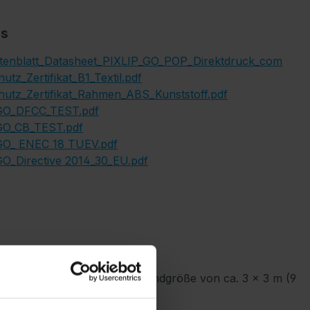
s
tenblatt_Datasheet_PIXLIP_GO_POP_Direktdruck_com
utz_Zertifikat_B1_Textil.pdf
utz_Zertifikat_Rahmen_ABS_Kunststoff.pdf
GO_DFCC_TEST.pdf
GO_CB_TEST.pdf
GO_ ENEC 18 TUEV.pdf
O_Directive 2014_30_EU.pdf
ompakter Fläche. Mit einer Standgröße von ca. 3 × 3 m (9
-Shop-Konzepte.