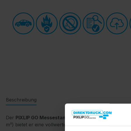
B1
Beschreibung
Der
PIXLIP GO Messestand S-05
ist ein vorkonfigurier
m²) bietet er eine vollwertige Präsentationslösung fü